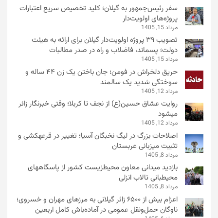
سفر رئیس‌جمهور به گیلان؛ کلید تخصیص سریع اعتبارات
پروژه‌های اولویت‌دار
مرداد 15, 1405
تصویب ۳۹ پروژه اولویت‌دار گیلان برای ارائه به هیئت
دولت؛ پسماند، فاضلاب و راه در صدر مطالبات
مرداد 15, 1405
حریق دلخراش در فومن؛ جان باختن یک زن ۴۴ ساله و
سوختگی شدید یک سالمند
مرداد 12, 1405
روایت عشاق حسین(ع) از نجف تا کربلا؛ وقتی خبرنگار زائر
میشود
مرداد 12, 1405
اصلاحات بزرگ در لیگ نخبگان آسیا؛ تغییر در قرعهکشی و
تثبیت میزبانی عربستان
مرداد 8, 1405
بازدید میدانی معاون محیطزیست کشور از پاسگاههای
محیطبانی تالاب انزلی
مرداد 8, 1405
اعزام بیش از ۶۵۰۰ زائر گیلانی به مرزهای مهران و خسروی؛
ناوگان حمل‌ونقل عمومی در آماده‌باش کامل اربعین