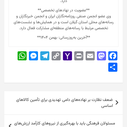
دارد.
**عضویت در نهادهای تخصصی**
وی عضو انجمن صنفی روزنامه‌نگاران ایران و انجمن خبرنگاران و
رسانه‌های محلی استان گیلان است و در همایش‌ها و نشست‌های
تخصصی مرتبط با رسانه‌های منطقه‌ای مشارکت فعال دارد.
**آخرین به‌روزرسانی: بهمن ۱۴۰۴**
W
M
T
C
Y
Pr
E
M
F
h
e
el
o
a
in
m
a
a
S
at
s
e
p
h
t
ai
st
c
h
s
s
gr
y
o
l
o
e
ar
A
e
a
Li
o
d
b
e
راهبری
p
n
m
n
M
o
o
ضعف نظارت بر نهاده‌های دامی تهدیدی برای تأمین کالاهای
نوشته
اساسی
p
g
k
ai
n
o
er
l
k
مسئولان فرهنگی باید با بهره‌گیری از نیروهای کارآمد ارزش‌های