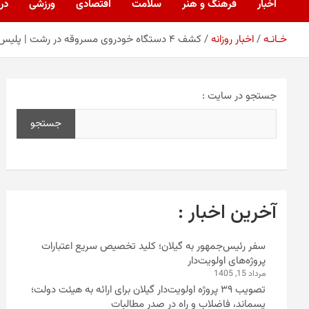
اخبار
فرهنگ و هنر
سلامت
اقتصادی
ورزشی
درب
خـانـه
اخبار روزانه
کشف ۴ دستگاه خودروی مسروقه در رشت | پلیس سارقان را دستگیر و خودروها را به مالکان تحویل داد
جستجو در سایت :
جستجو
آخرین اخبار :
سفر رئیس‌جمهور به گیلان؛ کلید تخصیص سریع اعتبارات
پروژه‌های اولویت‌دار
مرداد 15, 1405
تصویب ۳۹ پروژه اولویت‌دار گیلان برای ارائه به هیئت دولت؛
پسماند، فاضلاب و راه در صدر مطالبات