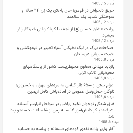
مرداد 15, 1405
حریق دلخراش در فومن؛ جان باختن یک زن ۴۴ ساله و
سوختگی شدید یک سالمند
مرداد 12, 1405
روایت عشاق حسین(ع) از نجف تا کربلا؛ وقتی خبرنگار زائر
میشود
مرداد 12, 1405
اصلاحات بزرگ در لیگ نخبگان آسیا؛ تغییر در قرعهکشی و
تثبیت میزبانی عربستان
مرداد 8, 1405
بازدید میدانی معاون محیطزیست کشور از پاسگاههای
محیطبانی تالاب انزلی
مرداد 8, 1405
اعزام بیش از ۶۵۰۰ زائر گیلانی به مرزهای مهران و خسروی؛
ناوگان حمل‌ونقل عمومی در آماده‌باش کامل اربعین
مرداد 6, 1405
غرق شدگی نوجوان نخبه ریاضی در سواحل انبارسر آستانه
اشرفیه؛ پیکر دانش‌آموز ۱۲ ساله پس از ۱۵ ساعت جستجو پیدا
شد
مرداد 6, 1405
آغاز واریز یارانه نقدی کودهای فسفاته و پتاسه به حساب