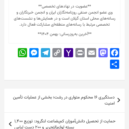
**عضویت در نهادهای تخصصی**
وی عضو انجمن صنفی روزنامه‌نگاران ایران و انجمن خبرنگاران و
رسانه‌های محلی استان گیلان است و در همایش‌ها و نشست‌های
تخصصی مرتبط با رسانه‌های منطقه‌ای مشارکت فعال دارد.
**آخرین به‌روزرسانی: بهمن ۱۴۰۴**
W
M
T
C
Y
Pr
E
M
F
h
e
el
o
a
in
m
a
a
S
at
s
e
p
h
t
ai
st
c
h
s
s
gr
y
o
l
o
e
ar
A
e
a
Li
o
d
b
e
راهبری
p
n
m
n
M
o
o
دستگیری ۱۶ محکوم متواری در رشت؛ بخشی از عملیات تأمین
نوشته
امنیت
p
g
k
ai
n
o
er
l
k
حمایت از تحصیل دانش‌آموزان کم‌بضاعت لنگرود: توزیع ۱٬۴۰۰
بسته لوازم‌التحریر و ۲۰۰ دست لباس