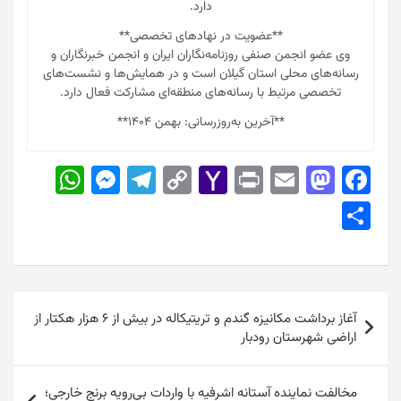
دارد.
**عضویت در نهادهای تخصصی**
وی عضو انجمن صنفی روزنامه‌نگاران ایران و انجمن خبرنگاران و
رسانه‌های محلی استان گیلان است و در همایش‌ها و نشست‌های
تخصصی مرتبط با رسانه‌های منطقه‌ای مشارکت فعال دارد.
**آخرین به‌روزرسانی: بهمن ۱۴۰۴**
W
M
T
C
Y
Pr
E
M
F
h
e
el
o
a
in
m
a
a
S
at
s
e
p
h
t
ai
st
c
h
s
s
gr
y
o
l
o
e
ar
A
e
a
Li
o
d
b
e
راهبری
p
n
m
n
M
o
o
آغاز برداشت مکانیزه گندم و تریتیکاله در بیش از ۶ هزار هکتار از
نوشته
اراضی شهرستان رودبار
p
g
k
ai
n
o
er
l
k
مخالفت نماینده آستانه اشرفیه با واردات بی‌رویه برنج خارجی؛