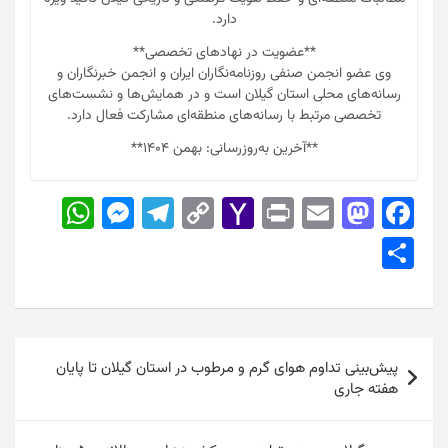
دارد.
**عضویت در نهادهای تخصصی**
وی عضو انجمن صنفی روزنامه‌نگاران ایران و انجمن خبرنگاران و
رسانه‌های محلی استان گیلان است و در همایش‌ها و نشست‌های
تخصصی مرتبط با رسانه‌های منطقه‌ای مشارکت فعال دارد.
**آخرین به‌روزرسانی: بهمن ۱۴۰۴**
W
M
T
C
Y
Pr
E
M
F
h
e
el
o
a
in
m
a
a
S
at
s
e
p
h
t
ai
st
c
h
s
s
gr
y
o
l
o
e
ar
A
e
a
Li
o
d
b
e
راهبری
p
n
m
n
M
o
o
پیش‌بینی تداوم هوای گرم و مرطوب در استان گیلان تا پایان
نوشته
هفته جاری
p
g
k
ai
n
o
er
l
k