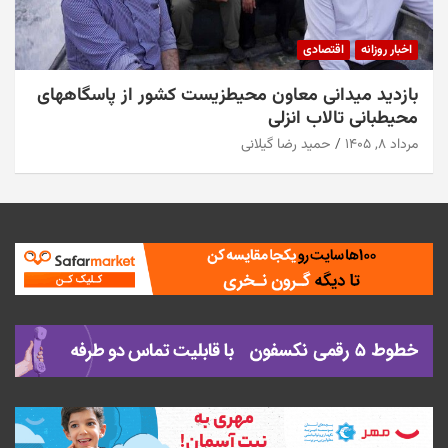
اصلاحات بزرگ در لیگ نخبگان آسیا؛ تغییر در
قرعهکشی و تثبیت میزبانی عربستان
مرداد ۸, ۱۴۰۵
حمید رضا گیلانی
اخبار روزانه
اقتصادی
بازدید میدانی معاون محیطزیست کشور از پاسگاههای
محیطبانی تالاب انزلی