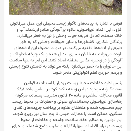
فرهی با اشاره به پیامدهای ناگوار زیست‌محیطی این عمل غیرقانونی
افزود: این اقدام غیراصولی، علاوه بر آلودگی منابع ارزشمند آب و
خاک منطقه، تعادل ظریف حیات وحش را نیز به خطر می‌اندازد.
پرندگان شکاری، لاشخورها و سایر حیوانات وحشی که به طور
طبیعی از لاشه‌ها تغذیه می‌کنند، در صورت مصرف این لاشه‌های
آلوده، می‌توانند به ناقلان بیماری تبدیل شده و یک چرخه خطرناک از
آلودگی را در زنجیره غذایی منطقه ایجاد کنند. این امر نه تنها سلامت
این جانوران را به خطر می‌اندازد، بلکه می‌تواند به کاهش تنوع زیستی
و برهم خوردن نظم اکولوژیکی منجر شود.
رئیس اداره حفاظت محیط زیست رودبار با استناد به قوانین
سخت‌گیرانه موجود در این زمینه تاکید کرد: بر اساس ماده ۶۸۸
قانون مجازات اسلامی و ماده ۲۰ قانون مدیریت پسماند، هرگونه
رهاسازی غیراصولی پسماندهای عفونی و خطرناک در محیط زیست
جرم محسوب شده و متخلفان علاوه بر پرداخت جریمه‌های نقدی
سنگین، ممکن است با مجازات حبس تا پنج سال نیز روبرو شوند.
این قوانین به منظور حفظ سلامت جامعه و حفاظت از محیط
زیست در برابر اقدامات سهل‌انگارانه و مخرب وضع شده‌اند و اجرای