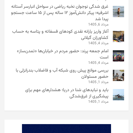
سوختگی شدید یک سالمند
مرداد 12, 1405
روایت عشاق حسین(ع) از نجف تا کربلا؛ وقتی خبرنگار زائر
میشود
مرداد 12, 1405
اصلاحات بزرگ در لیگ نخبگان آسیا؛ تغییر در قرعهکشی و
تثبیت میزبانی عربستان
مرداد 8, 1405
بازدید میدانی معاون محیطزیست کشور از پاسگاههای
محیطبانی تالاب انزلی
مرداد 8, 1405
اعزام بیش از ۶۵۰۰ زائر گیلانی به مرزهای مهران و خسروی؛
ناوگان حمل‌ونقل عمومی در آماده‌باش کامل اربعین
مرداد 6, 1405
غرق شدگی نوجوان نخبه ریاضی در سواحل انبارسر آستانه
اشرفیه؛ پیکر دانش‌آموز ۱۲ ساله پس از ۱۵ ساعت جستجو
پیدا شد
مرداد 6, 1405
آغاز واریز یارانه نقدی کودهای فسفاته و پتاسه به حساب
کشاورزان گیلانی