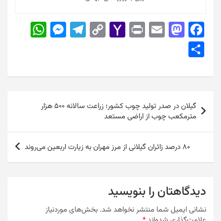
W
M
T
C
Y
Pr
E
M
F
h
e
el
o
a
in
m
a
a
S
at
s
e
p
h
t
ai
st
c
h
s
s
gr
y
o
l
o
e
ar
A
e
a
Li
o
d
b
e
راهبری
p
n
m
n
M
o
o
گیلان در صدر تولید چوب کشور؛ زراعت سالانه ۵۰۰ هزار
نوشته
مترمکعب چوب از اراضی مستعد
p
g
k
ai
n
o
er
l
k
۸۰ درصد زائران گیلانی از مرز مهران به زیارت اربعین می‌روند
دیدگاهتان را بنویسید
نشانی ایمیل شما منتشر نخواهد شد.
بخش‌های موردنیاز
علامت‌گذاری شده‌اند
*