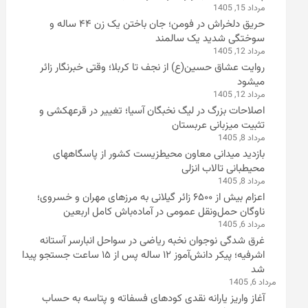
مرداد 15, 1405
حریق دلخراش در فومن؛ جان باختن یک زن ۴۴ ساله و
سوختگی شدید یک سالمند
مرداد 12, 1405
روایت عشاق حسین(ع) از نجف تا کربلا؛ وقتی خبرنگار زائر
میشود
مرداد 12, 1405
اصلاحات بزرگ در لیگ نخبگان آسیا؛ تغییر در قرعهکشی و
تثبیت میزبانی عربستان
مرداد 8, 1405
بازدید میدانی معاون محیطزیست کشور از پاسگاههای
محیطبانی تالاب انزلی
مرداد 8, 1405
اعزام بیش از ۶۵۰۰ زائر گیلانی به مرزهای مهران و خسروی؛
ناوگان حمل‌ونقل عمومی در آماده‌باش کامل اربعین
مرداد 6, 1405
غرق شدگی نوجوان نخبه ریاضی در سواحل انبارسر آستانه
اشرفیه؛ پیکر دانش‌آموز ۱۲ ساله پس از ۱۵ ساعت جستجو پیدا
شد
مرداد 6, 1405
آغاز واریز یارانه نقدی کودهای فسفاته و پتاسه به حساب