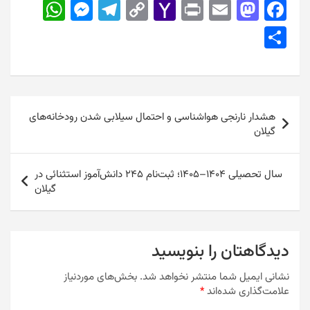
W
M
T
C
Y
Pr
E
M
F
h
e
el
o
a
in
m
a
a
S
at
s
e
p
h
t
ai
st
c
h
s
s
gr
y
o
l
o
e
ar
A
e
a
Li
o
d
b
e
راهبری
p
n
m
n
M
o
o
هشدار نارنجی هواشناسی و احتمال سیلابی شدن رودخانه‌های
نوشته
گیلان
p
g
k
ai
n
o
er
l
k
سال تحصیلی ۱۴۰۴–۱۴۰۵؛ ثبت‌نام ۲۴۵ دانش‌آموز استثنائی در
گیلان
دیدگاهتان را بنویسید
نشانی ایمیل شما منتشر نخواهد شد.
بخش‌های موردنیاز
علامت‌گذاری شده‌اند
*