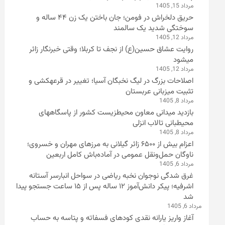
مرداد 15, 1405
حریق دلخراش در فومن؛ جان باختن یک زن ۴۴ ساله و
سوختگی شدید یک سالمند
مرداد 12, 1405
روایت عشاق حسین(ع) از نجف تا کربلا؛ وقتی خبرنگار زائر
میشود
مرداد 12, 1405
اصلاحات بزرگ در لیگ نخبگان آسیا؛ تغییر در قرعهکشی و
تثبیت میزبانی عربستان
مرداد 8, 1405
بازدید میدانی معاون محیطزیست کشور از پاسگاههای
محیطبانی تالاب انزلی
مرداد 8, 1405
اعزام بیش از ۶۵۰۰ زائر گیلانی به مرزهای مهران و خسروی؛
ناوگان حمل‌ونقل عمومی در آماده‌باش کامل اربعین
مرداد 6, 1405
غرق شدگی نوجوان نخبه ریاضی در سواحل انبارسر آستانه
اشرفیه؛ پیکر دانش‌آموز ۱۲ ساله پس از ۱۵ ساعت جستجو پیدا
شد
مرداد 6, 1405
آغاز واریز یارانه نقدی کودهای فسفاته و پتاسه به حساب