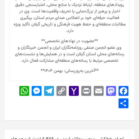
رویدادهای منطقه، ارتباط نزدیک با منابع محلی، اعتبارسنجی دقیق
اخبار و پرهیز از بزرگ‌نمایی یا تحریف واقعیت‌ها است. وی در
فعالیت حرفه‌ای خود بر انعکاس صدای مردم استان، پیگیری
مطالبات منطقه‌ای و حفظ هویت فرهنگی و تاریخی گیلان تأکید ویژه
دارد.
**عضویت در نهادهای تخصصی**
وی عضو انجمن صنفی روزنامه‌نگاران ایران و انجمن خبرنگاران و
رسانه‌های محلی استان گیلان است و در همایش‌ها و نشست‌های
تخصصی مرتبط با رسانه‌های منطقه‌ای مشارکت فعال دارد.
**آخرین به‌روزرسانی: بهمن ۱۴۰۴**
W
M
T
C
Y
Pr
E
M
F
h
e
el
o
a
in
m
a
a
S
at
s
e
p
h
t
ai
st
c
h
s
s
gr
y
o
l
o
e
ar
A
e
a
Li
o
d
b
e
راهبری