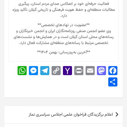
فعالیت حرفه‌ای خود بر انعکاس صدای مردم استان، پیگیری
مطالبات منطقه‌ای و حفظ هویت فرهنگی و تاریخی گیلان تأکید ویژه
دارد.
**عضویت در نهادهای تخصصی**
وی عضو انجمن صنفی روزنامه‌نگاران ایران و انجمن خبرنگاران و
رسانه‌های محلی استان گیلان است و در همایش‌ها و نشست‌های
تخصصی مرتبط با رسانه‌های منطقه‌ای مشارکت فعال دارد.
**آخرین به‌روزرسانی: بهمن ۱۴۰۴**
W
M
T
C
Y
Pr
E
M
F
h
e
el
o
a
in
m
a
a
S
at
s
e
p
h
t
ai
st
c
h
s
s
gr
y
o
l
o
e
ar
A
e
a
Li
o
d
b
e
راهبری
p
n
m
n
M
o
o
اعلام برگزیدگان فراخوان علمی اجلاس سراسری نماز
نوشته
p
g
k
ai
n
o