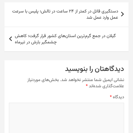
A
e
a
Li
o
d
b
e
راهبری
p
n
m
n
M
o
o
دستگیری قاتل در کمتر از ۲۴ ساعت در تالش؛ پلیس با سرعت
نوشته
عمل وارد عمل شد
p
g
k
ai
n
o
er
l
k
گیلان در جمع گرم‌ترین استان‌های کشور قرار گرفت؛ کاهش
چشمگیر بارش در تیرماه
دیدگاهتان را بنویسید
نشانی ایمیل شما منتشر نخواهد شد.
بخش‌های موردنیاز
علامت‌گذاری شده‌اند
*
دیدگاه
*