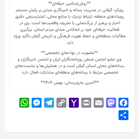
**روش‌شناسی حرفه‌ای**
رویکرد گیلانی در مدیریت رسانه و خبرنگاری مبتنی بر پایش مستمر
رویدادهای منطقه، ارتباط نزدیک با منابع محلی، اعتبارسنجی دقیق
اخبار و پرهیز از بزرگ‌نمایی یا تحریف واقعیت‌ها است. وی در
فعالیت حرفه‌ای خود بر انعکاس صدای مردم استان، پیگیری
مطالبات منطقه‌ای و حفظ هویت فرهنگی و تاریخی گیلان تأکید ویژه
دارد.
**عضویت در نهادهای تخصصی**
وی عضو انجمن صنفی روزنامه‌نگاران ایران و انجمن خبرنگاران و
رسانه‌های محلی استان گیلان است و در همایش‌ها و نشست‌های
تخصصی مرتبط با رسانه‌های منطقه‌ای مشارکت فعال دارد.
**آخرین به‌روزرسانی: بهمن ۱۴۰۴**
W
M
T
C
Y
Pr
E
M
F
h
e
el
o
a
in
m
a
a
S
at
s
e
p
h
t
ai
st
c
h
s
s
gr
y
o
l
o
e
ar