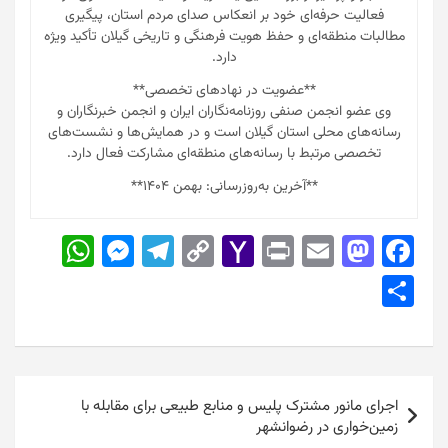
فعالیت حرفه‌ای خود بر انعکاس صدای مردم استان، پیگیری
مطالبات منطقه‌ای و حفظ هویت فرهنگی و تاریخی گیلان تأکید ویژه
دارد.
**عضویت در نهادهای تخصصی**
وی عضو انجمن صنفی روزنامه‌نگاران ایران و انجمن خبرنگاران و
رسانه‌های محلی استان گیلان است و در همایش‌ها و نشست‌های
تخصصی مرتبط با رسانه‌های منطقه‌ای مشارکت فعال دارد.
**آخرین به‌روزرسانی: بهمن ۱۴۰۴**
W
M
T
C
Y
Pr
E
M
F
h
e
el
o
a
in
m
a
a
S
at
s
e
p
h
t
ai
st
c
h
s
s
gr
y
o
l
o
e
ar
A
e
a
Li
o
d
b
e
راهبری
p
n
m
n
M
o
o
اجرای مانور مشترک پلیس و منابع طبیعی برای مقابله با
نوشته
زمین‌خواری در رضوانشهر
p
g
k
ai
n
o