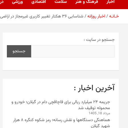
اخبار
فرهنگ و هنر
سلامت
اقتصادی
ورزشی
درب
خـانـه
اخبار روزانه
شناسایی ۳۶ هکتار تغییر کاربری غیرمجاز در اراضی کشاورزی و باغی گیلان در سال ۱۴۰۴
جستجو در سایت :
جستجو
آخرین اخبار :
جریمه ۲۴ میلیارد ریالی برای قاچاقچی دام در گیلان؛ خودرو و
محموله توقیف شد
مرداد 18, 1405
هماهنگی دستگاهها و نقش رسانه؛ رمز شکوه کنگره ۸ هزار
شهید گیلان