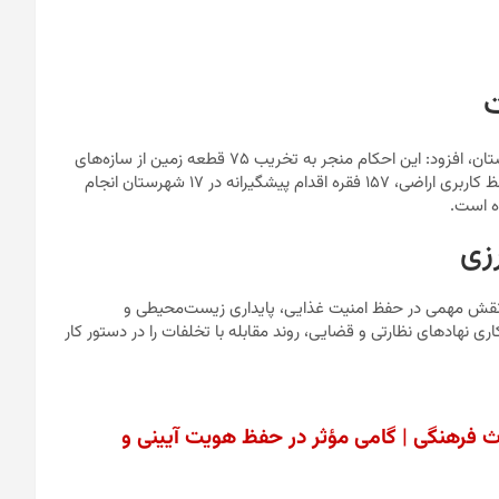
ت
محمدی با اشاره به اجرای ۷۲ مورد حکم قطعی قلع و قمع در ۱۳ شهرستان، افزود: این احکام منجر به تخریب ۷۵ قطعه زمین از سازه‌های
غیرمجاز شده‌اند. همچنین، در راستای اجرای تبصره ۲ ماده ۱۰ قانون حفظ کاربری اراضی، ۱۵۷ فقره اقدام پیشگیرانه در ۱۷ شهرستان انجام
رزی
، نقش مهمی در حفظ امنیت غذایی، پایداری زیست‌محیطی و
 نهادهای نظارتی و قضایی، روند مقابله با تخلفات را در دستور کار
یراث فرهنگی | گامی مؤثر در حفظ هویت آیینی و