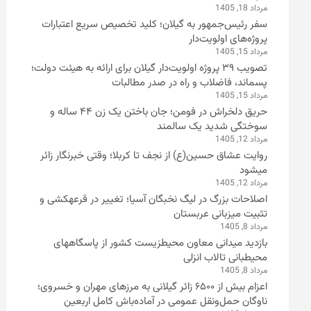
مرداد 18, 1405
سفر رئیس‌جمهور به گیلان؛ کلید تخصیص سریع اعتبارات
پروژه‌های اولویت‌دار
مرداد 15, 1405
تصویب ۳۹ پروژه اولویت‌دار گیلان برای ارائه به هیئت دولت؛
پسماند، فاضلاب و راه در صدر مطالبات
مرداد 15, 1405
حریق دلخراش در فومن؛ جان باختن یک زن ۴۴ ساله و
سوختگی شدید یک سالمند
مرداد 12, 1405
روایت عشاق حسین(ع) از نجف تا کربلا؛ وقتی خبرنگار زائر
میشود
مرداد 12, 1405
اصلاحات بزرگ در لیگ نخبگان آسیا؛ تغییر در قرعهکشی و
تثبیت میزبانی عربستان
مرداد 8, 1405
بازدید میدانی معاون محیطزیست کشور از پاسگاههای
محیطبانی تالاب انزلی
مرداد 8, 1405
اعزام بیش از ۶۵۰۰ زائر گیلانی به مرزهای مهران و خسروی؛
ناوگان حمل‌ونقل عمومی در آماده‌باش کامل اربعین