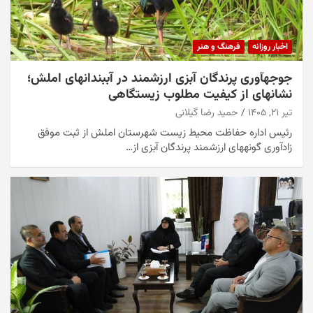
اخبار روزانه
فرهنگ و هنر
جوجهآوری پرندگان آبزی ارزشمند در آببندانهای املش؛
نشانهای از کیفیت مطلوب زیستگاهی
تیر ۲۱, ۱۴۰۵
حمید رضا گیلانی
رئیس اداره حفاظت محیط زیست شهرستان املش از ثبت موفق
زادآوری گونههای ارزشمند پرندگان آبزی از…