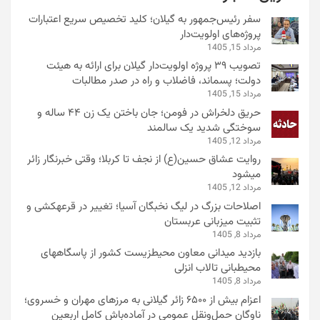
سفر رئیس‌جمهور به گیلان؛ کلید تخصیص سریع اعتبارات
پروژه‌های اولویت‌دار
مرداد 15, 1405
تصویب ۳۹ پروژه اولویت‌دار گیلان برای ارائه به هیئت
دولت؛ پسماند، فاضلاب و راه در صدر مطالبات
مرداد 15, 1405
حریق دلخراش در فومن؛ جان باختن یک زن ۴۴ ساله و
سوختگی شدید یک سالمند
مرداد 12, 1405
روایت عشاق حسین(ع) از نجف تا کربلا؛ وقتی خبرنگار زائر
میشود
مرداد 12, 1405
اصلاحات بزرگ در لیگ نخبگان آسیا؛ تغییر در قرعهکشی و
تثبیت میزبانی عربستان
مرداد 8, 1405
بازدید میدانی معاون محیطزیست کشور از پاسگاههای
محیطبانی تالاب انزلی
مرداد 8, 1405
اعزام بیش از ۶۵۰۰ زائر گیلانی به مرزهای مهران و خسروی؛
ناوگان حمل‌ونقل عمومی در آماده‌باش کامل اربعین