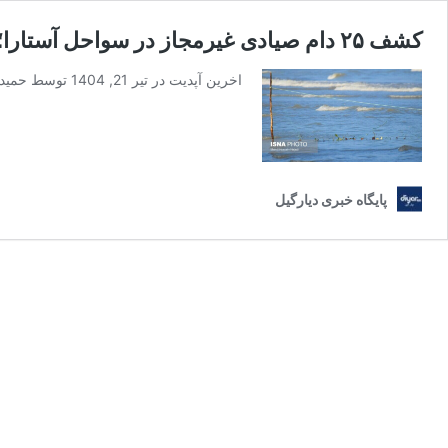
کشف ۲۵ دام صیادی غیرمجاز در سواحل آستارا؛ هشدار شیلات درباره تخریب اکوسیستم دریایی
اخرین آپدیت در تیر 21, 1404 توسط حمید رضا گیلانی رئیس اداره شیلات آستارا از کشف و ضبط ۲۵ رشته تور صیادی غیرمجاز در آب‌های ساحلی این شهرستان خبر داد …
پایگاه خبری دیارگیل