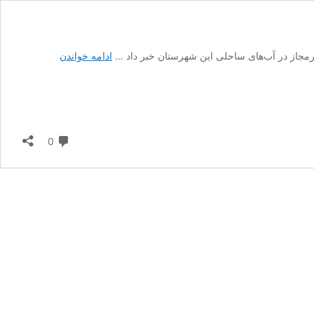
کشف
ادامه خواندن
۲۵
دام
صیادی
غیرمجاز
در
دیدگاه
0
سواحل
آستارا؛
هشدار
شیلات
درباره
تخریب
اکوسیستم
دریایی