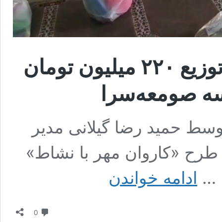
طرح «کاروان مهر با نشاط»؛ توزیع ۲۲۰ میلیون تومان
ن آپدیت در شهریور 29, 1404 توسط حمید رضا گیلانی مدیر
طرح «کاروان مهر با نشاط»
طرح
ادامه خواندن
«کاروان
مهر
با
دیدگاه
نشاط»؛
0
توزیع