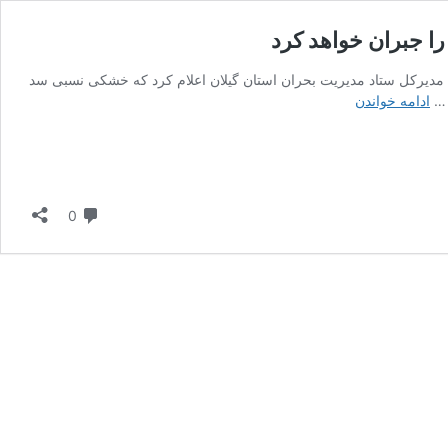
 جبران خواهد کرد
1 توسط حمید رضا گیلانی مدیرکل ستاد مدیریت بحران استان گیلان اعلام کرد که خشکی نسبی سد
بارش‌های
 …
ادامه خواندن
شهریور
و
مهر،
کاهش
سطح
دیدگاه
0
آب
سد
سقالکسار
را
جبران
خواهد
کرد